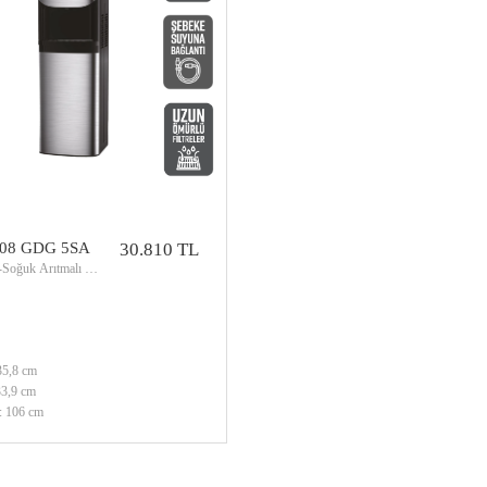
608 GDG 5SA
30.810 TL
k-Soğuk Arıtmalı Su
 35,8 cm
 33,9 cm
: 106 cm
det