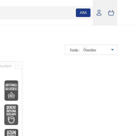
ARA
Sırala :
Önerilen
rşılaştır