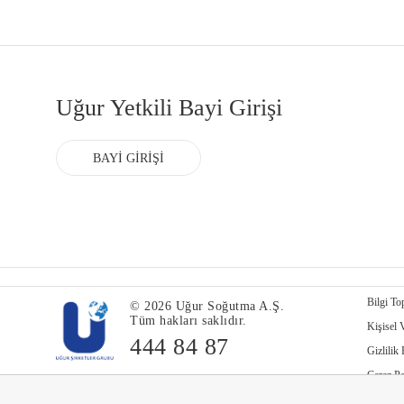
Uğur Yetkili Bayi Girişi
BAYİ GİRİŞİ
Bilgi To
© 2026 Uğur Soğutma A.Ş.
Tüm hakları saklıdır.
Kişisel 
444 84 87
Gizlilik 
Çerez Po