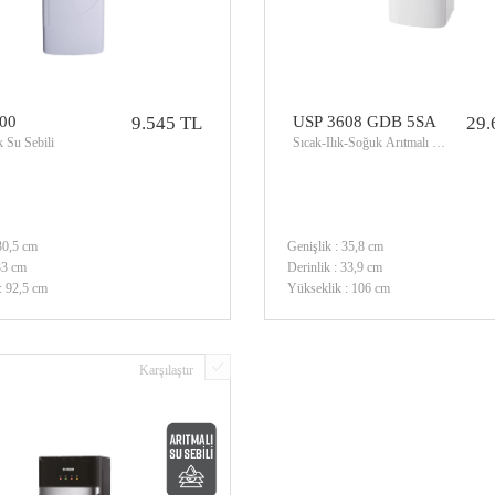
00
9.545 TL
USP 3608 GDB 5SA
29.
k Su Sebili
Sıcak-Ilık-Soğuk Arıtmalı Su
Sebili
 30,5 cm
Genişlik : 35,8 cm
 33 cm
Derinlik : 33,9 cm
: 92,5 cm
Yükseklik : 106 cm
Gaz : R134a
Filtre : 5 Adet
Karşılaştır