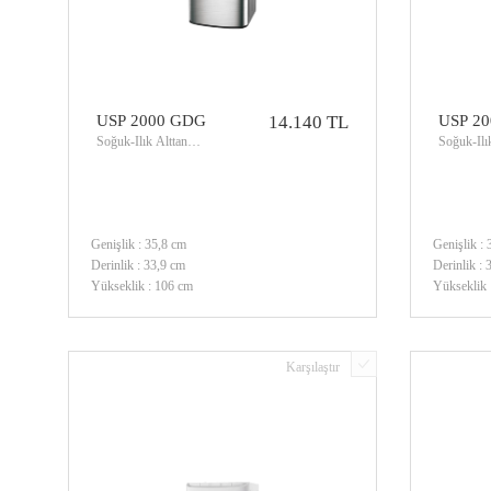
USP 2000 GDG
14.140 TL
USP 20
Soğuk-Ilık Alttan
Soğuk-Ilı
Damacanalı Su Sebili
Genişlik : 35,8 cm
Genişlik :
Derinlik : 33,9 cm
Derinlik :
Yükseklik : 106 cm
Yükseklik 
Soğutucu Gaz : R134a
Soğutucu 
Karşılaştır